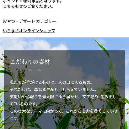
ポイント10倍対象品となります。
こちらもぜひご覧ください。
おやつ・デザート カテゴリー
いちまさオンラインショップ
こだわりの素材
SELECTED MATERIALS
私たちが手がけるものは、人の口に入るもの。
それだけに、単なる生産とはとらえていません。
気遣いや心配りを最大限にゆき届かせ、文字通り"生み出し
て"いるのです。
この壮大なテーマに向かって、これからも力を尽くしていき
ます。