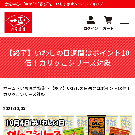
食を中心に”幸せ”と”喜び”を┃いちまさオンラインショップ
ログイン
カート
ホーム
【終了】いわしの日週間はポイント10
カテゴリー
倍！カリッこシリーズ対象
ご利用案内
よくある質問
ホーム
>
いちまさ特集
>
【終了】いわしの日週間はポイント10倍！
カリッこシリーズ対象
お問い合わせ
2021/10/05
商品情報サイト